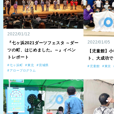
2022/01/12
2022/01/05
『七ヶ浜2021ダーツフェスタ ～ダー
ツの町、はじめました。～』イベン
【児童館】小
トレポート
ト、大成功で
七ヶ浜町
東北
宮城県
児童館
東京
アロープログラム