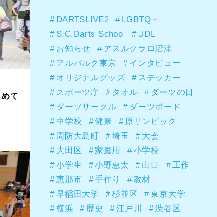
DARTSLIVE2
LGBTQ＋
S.C.Darts School
UDL
お知らせ
アスルクラロ沼津
アルバルク東京
インタビュー
オリジナルグッズ
ステッカー
スポーツ庁
タオル
ダーツの日
じめて
ダーツサークル
ダーツボード
中学校
健康
原リンピック
周防大島町
埼玉
大会
大田区
家庭用
小学校
小学生
小野恵太
山口
工作
恵那市
手作り
教材
早稲田大学
杉並区
東京大学
横浜
歴史
江戸川
渋谷区