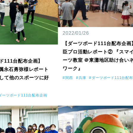
2022/01/26
【ダーツボード111台配布企画
臣プロ活動レポート② 『スマ
ーツ教室 ＠東灘地区助け合い
ド111台配布企画】
ワーク』
T所属永石勇弥様レポート
して他のスポーツに好
関西
兵庫
ダーツボード111台配
ダーツボード111台配布企画