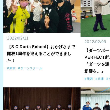
2022/02/11
2022/02/09
【S.C.Darts School】おかげさまで
【ダーツボー
開校1周年を迎えることができまし
PERFEC
た！
『ダーツを通
東京
ダーツスクール
影響を。』
関西
兵庫