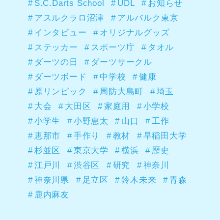
S.C.Darts School
UDL
お知らせ
アスルクラロ沼津
アルバルク東京
インタビュー
オリジナルグッズ
ステッカー
スポーツ庁
タオル
ダーツの日
ダーツサークル
ダーツボード
中学校
健康
原リンピック
周防大島町
埼玉
大会
大田区
家庭用
小学校
小学生
小野恵太
山口
工作
恵那市
手作り
教材
早稲田大学
杉並区
東京大学
横浜
歴史
江戸川
渋谷区
研究
神奈川
神奈川県
足立区
鈴木未来
青森
鹿内麻友