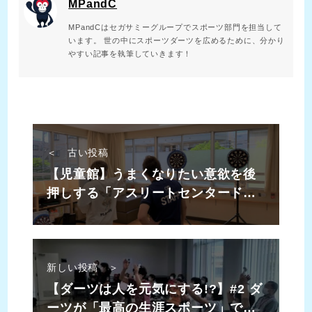
MPandC
MPandCはセガサミーグループでスポーツ部門を担当して
います。 世の中にスポーツダーツを広めるために、分かり
やすい記事を執筆していきます！
＜ 古い投稿
【児童館】うまくなりたい意欲を後
押しする「アスリートセンタード」
なダーツの教え方
新しい投稿 ＞
【ダーツは人を元気にする!?】#2 ダ
ーツが「最高の生涯スポーツ」であ