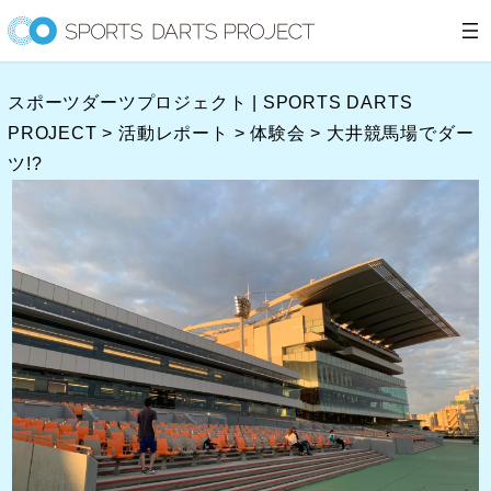
内
容
を
スポーツダーツプロジェクト | SPORTS DARTS
ス
PROJECT
>
活動レポート
>
体験会
>
大井競馬場でダー
キ
ツ!?
ッ
プ