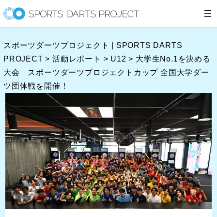
内
容
を
スポーツダーツプロジェクト | SPORTS DARTS
ス
PROJECT
>
活動レポート
>
U12
>
大学生No.1を決める
キ
大会 スポーツダーツプロジェクトカップ 全国大学ダー
ッ
ツ団体戦を開催！
プ