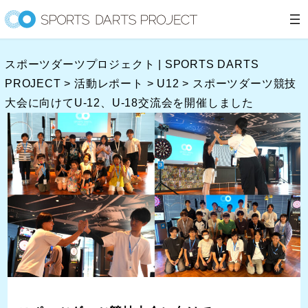
内
容
を
スポーツダーツプロジェクト | SPORTS DARTS
ス
PROJECT
>
活動レポート
>
U12
>
スポーツダーツ競技
キ
大会に向けてU-12、U-18交流会を開催しました
ッ
プ