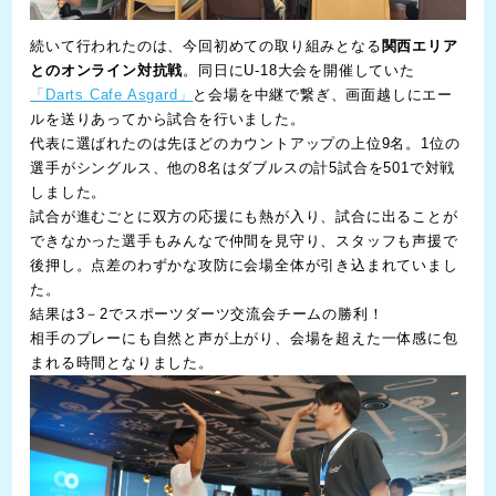
続いて行われたのは、今回初めての取り組みとなる
関西エリア
とのオンライン対抗戦
。同日にU-18大会を開催していた
「Darts Cafe Asgard」
と会場を中継で繋ぎ、画面越しにエー
ルを送りあってから試合を行いました。
代表に選ばれたのは先ほどのカウントアップの上位9名。1位の
選手がシングルス、他の8名はダブルスの計5試合を501で対戦
しました。
試合が進むごとに双方の応援にも熱が入り、試合に出ることが
できなかった選手もみんなで仲間を見守り、スタッフも声援で
後押し。点差のわずかな攻防に会場全体が引き込まれていまし
た。
結果は3－2でスポーツダーツ交流会チームの勝利！
相手のプレーにも自然と声が上がり、会場を超えた一体感に包
まれる時間となりました。