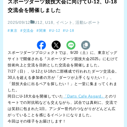
スポーツダーツ競技大会に向けてU-12、U-18
交流会を開催しました
2025/09/12
U12
,
U18
,
イベント
,
活動レポート
東京
交流会
関東
U-12
U-18
スポーツダーツプロジェクトでは、9/20（土）に、東京ビッグ
サイトで開催される『スポーツダーツ競技大会2025』にむけて
技術向上と交流を目的とした交流会を開催しました。
7/27（日）、U-12とU-18の二部構成で行われたダーツ交流会。
30人を超える参加者の方が「ダーツが上手くなりたい！」、
「競技大会に出るペアを探したい！」と一堂に集まってくれま
した。
同日にU-18大会を開催していた
「Darts Cafe Asgard」
とのリ
モートでの対抗戦なども交えながら、試合では真剣に、交流で
は笑顔に包まれた1日。アンダー世代のつながりがどんどん広
がっていることを感じるイベントになりました。
今回はその様子をお届けします！