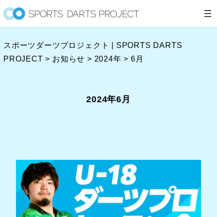
内
容
を
スポーツダーツプロジェクト | SPORTS DARTS
ス
PROJECT
>
お知らせ
>
2024年
>
6月
キ
ッ
プ
2024年6月