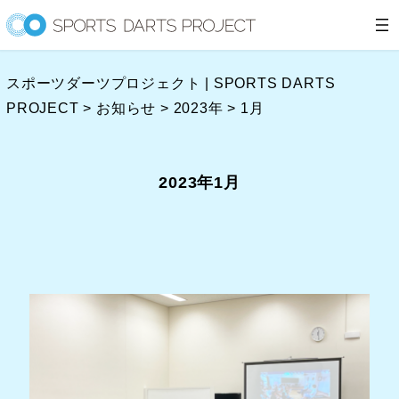
内
容
を
スポーツダーツプロジェクト | SPORTS DARTS
ス
PROJECT
>
お知らせ
>
2023年
>
1月
キ
ッ
プ
2023年1月