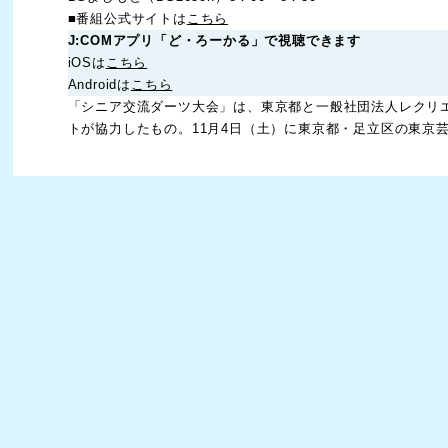
■番組公式サイトは
こちら
J:COM
アプリ「ど・ろーかる」で視聴できます
iOSは
こちら
Androidは
こちら
「シニア交流ダーツ大会」は、東京都と一般社団法人レクリ
トが協力したもの。11月4日（土）に東京都・足立区の東京