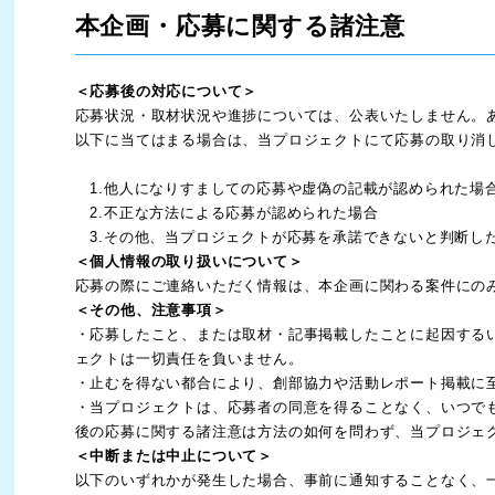
本企画・応募に関する諸注意
＜応募後の対応について＞
応募状況・取材状況や進捗については、公表いたしません。
以下に当てはまる場合は、当プロジェクトにて応募の取り消
1.他人になりすましての応募や虚偽の記載が認められた場
2.不正な方法による応募が認められた場合
3.その他、当プロジェクトが応募を承諾できないと判断し
＜個人情報の取り扱いについて＞
応募の際にご連絡いただく情報は、本企画に関わる案件にの
＜その他、注意事項＞
・応募したこと、または取材・記事掲載したことに起因する
ェクトは一切責任を負いません。
・止むを得ない都合により、創部協力や活動レポート掲載に
・当プロジェクトは、応募者の同意を得ることなく、いつで
後の応募に関する諸注意は方法の如何を問わず、当プロジェ
＜中断または中止について＞
以下のいずれかが発生した場合、事前に通知することなく、