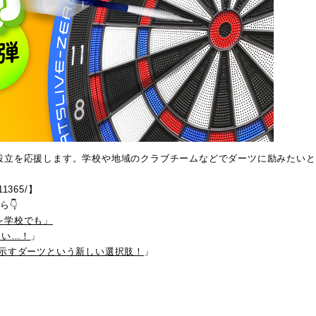
設立を応援します。学校や地域のクラブチームなどでダーツに励みたいと
/11365/
】
👇
を学校でも」
たい…！
」
示すダーツという新しい選択肢！
」