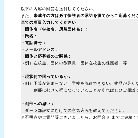
以下の内容の回答を送付してください。
また、
未成年の方は必ず保護者の承諾を得てからご応募くだ
全ての項目入力してください
・団体名（学校名、所属団体名）：
・氏名：
・電話番号：
・メールアドレス：
・団体と応募者のご関係：
（例）在校生、団体の教職員、団体在校生の保護者 等
・現状何で困っているか：
（例）予算が集まらない、学校を説得できない、物品が足り
創部にむけて壁になっていることがあればぜひご相談
・創部への思い：
ダーツ部設立にむけての意気込みを教えてください。
※不明点やご質問等ございましたら、
お問合せ
までご連絡く