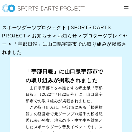
内
容
を
スポーツダーツプロジェクト | SPORTS DARTS
ス
PROJECT
>
お知らせ
>
お知らせ
>
プロダーツプレイヤ
キ
ー
>
「宇部日報」に山口県宇部市での取り組みが掲載さ
ッ
れました
プ
「宇部日報」に山口県宇部市で
の取り組みが掲載されました
山口県宇部市を本拠とする郷土紙『宇部
日報』（2022年7月22日号）に、山口県宇
部市での取り組みが掲載されました。
この取り組みは、宇部市にある「松屋旅
館」の経営者で元ダーツプロ選手の松谷紀
秀代表が発案、地元の小・中学生を対象と
したスポーツダーツ普及イベントです。ス