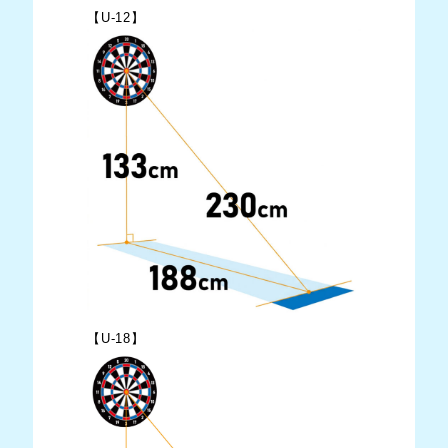
【U-12】
【U-18】