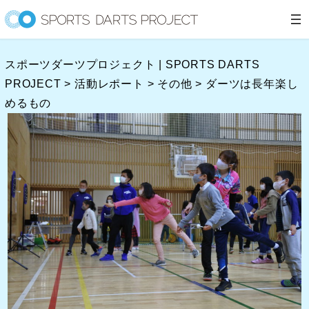
内
容
を
スポーツダーツプロジェクト | SPORTS DARTS
ス
PROJECT
>
活動レポート
>
その他
>
ダーツは長年楽し
キ
めるもの
ッ
プ