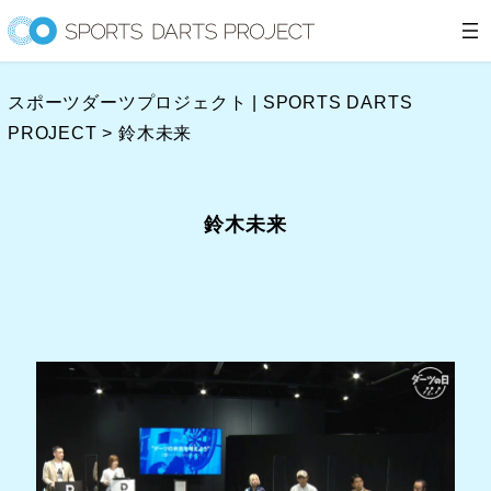
内
容
を
スポーツダーツプロジェクト | SPORTS DARTS
ス
PROJECT
>
鈴木未来
キ
ッ
プ
鈴木未来