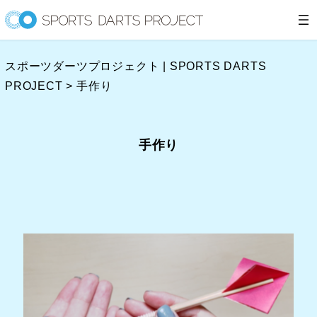
内
容
を
スポーツダーツプロジェクト | SPORTS DARTS
ス
PROJECT
>
手作り
キ
ッ
プ
手作り