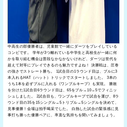
中高生の部優勝者は、児童館で一緒にダーツをプレイしている
コンビです。 学年が3つ離れている中学生と高校生が一緒に何
かを取り組む機会は普段なかなかないけれど、ダーツは世代を
超えて対等にプレイできるのも魅力ですよね！ 決勝戦は、圧巻
の強さでストレート勝ち。 1試合目の1ラウンド目は、ブルに3
本入れるHAT（ハット）トリックでスタートしました。 3本の
うち1本を必ずブルに入れる《ワンブルキープ》も実現。 勝敗
を分けた1試合目6ラウンド目は、65をブル→10→5でフィニッ
シュしました。 2試合目も、ワンブルキープで試合を運び、8ラ
ウンド目の35を15シングル→5トリプル→5シングルを決めて、
見事優勝！会場は拍手喝采でした。 白熱した試合の緊張感に見
事打ち勝った優勝ペアに、率直な気持ちを聞いてみましょう。