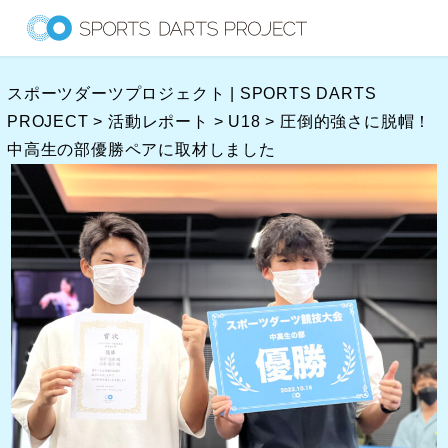
内
容
を
スポーツダーツプロジェクト | SPORTS DARTS
ス
PROJECT
>
活動レポート
>
U18
>
圧倒的強さに脱帽！
キ
中高生の部優勝ペアに取材しました
ッ
プ