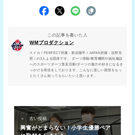
この記事を書いた人
WMプロダクション
スイカ / PERFECT所属：那須陽平 / JAPAN所属：浅野充
照 / の3人よる団体です。 ダーツ情報/教育機関や福祉施設
へのスポーツダーツ普及活動/ダーツの魅力や好きになるき
っかけを発信をしております。こんなに楽しい競技をもっ
とたくさん知ってもらいたいと思います。
＜ 古い投稿
興奮がとまらない！小学生優勝ペア