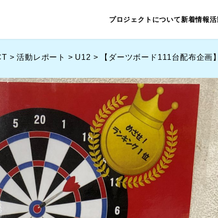
プロジェクトについて
新着情報
活
CT
>
活動レポート
>
U12
>
【ダーツボード111台配布企