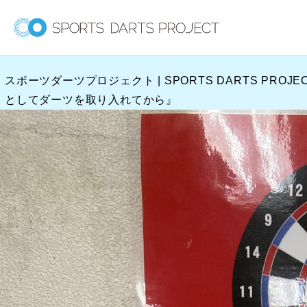
内
容
を
ス
スポーツダーツプロジェクト | SPORTS DARTS PROJE
キ
としてダーツを取り入れてから』
ッ
プ