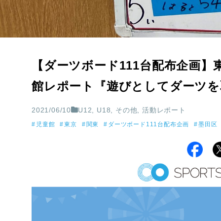
【ダーツボード111台配布企画
館レポート『遊びとしてダーツを
2021/06/10
U12
,
U18
,
その他
,
活動レポート
児童館
東京
関東
ダーツボード111台配布企画
墨田区