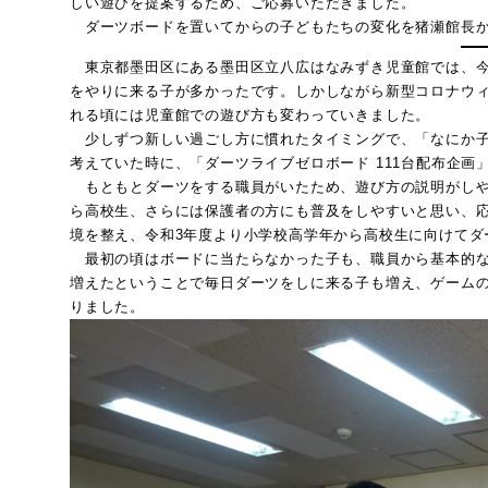
しい遊びを提案するため、ご応募いただきました。
ダーツボードを置いてからの子どもたちの変化を猪瀬館長か
東京都墨田区にある墨田区立八広はなみずき児童館では、今
をやりに来る子が多かったです。しかしながら新型コロナウ
れる頃には児童館での遊び方も変わっていきました。
少しずつ新しい過ごし方に慣れたタイミングで、「なにか子
考えていた時に、「ダーツライブゼロボード 111台配布企画
もともとダーツをする職員がいたため、遊び方の説明がしや
ら高校生、さらには保護者の方にも普及をしやすいと思い、
境を整え、令和3年度より小学校高学年から高校生に向けてダ
最初の頃はボードに当たらなかった子も、職員から基本的な
増えたということで毎日ダーツをしに来る子も増え、ゲームの
りました。