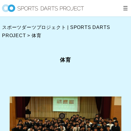
内
容
を
スポーツダーツプロジェクト | SPORTS DARTS
ス
PROJECT
>
体育
キ
ッ
プ
体育