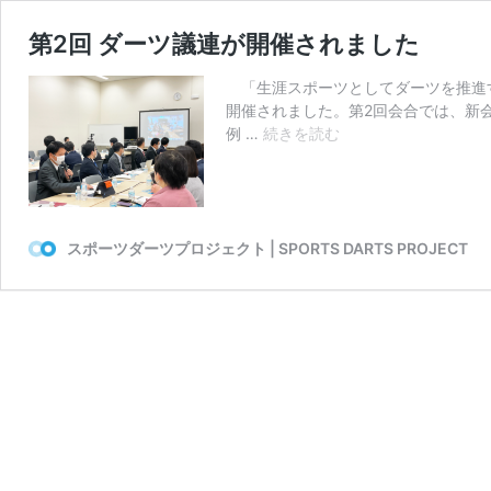
第2回 ダーツ議連が開催されました
「生涯スポーツとしてダーツを推進する
開催されました。第2回会合では、新
第
例 …
続きを読む
2
回
ダ
ー
ツ
スポーツダーツプロジェクト | SPORTS DARTS PROJECT
議
連
が
開
催
さ
れ
ま
し
た